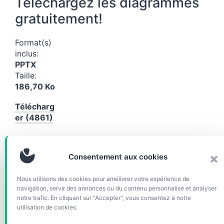
Téléchargez les diagrammes
gratuitement!
Format(s)
inclus:
PPTX
Taille:
186,70 Ko
Télécharg
er (4861)
Catégories
Charts
Consentement aux cookies
&
diagrammes
Nous utilisons des cookies pour améliorer votre expérience de
navigation, servir des annonces ou du contenu personnalisé et analyser
Étiquettes
2012
,
Agenda
,
Business
,
Calendrier
,
Editable
,
notre trafic. En cliquant sur "Accepter", vous consentez à notre
Emploi du temps
,
Planification
,
Planning
,
utilisation de cookies.
PowerPoint
,
PPTX
,
Timetable
,
Timing
,
Version