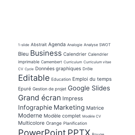
Agenda
Abstrait
Analogie
Analyse SWOT
1-slide
Business
Bleu
Calendrier
Calendrier
imprimable
Camembert
Curriculum
Curriculum vitae
Données graphiques
Drôle
CV
Cycle
Editable
Emploi du temps
Education
Google Slides
Epuré
Gestion de projet
Grand écran
Impress
Marketing
Infographie
Matrice
Moderne
Modèle complet
Modèle CV
Multicolore
Orange
Planification
PowerPoint
PPTX
Rouge