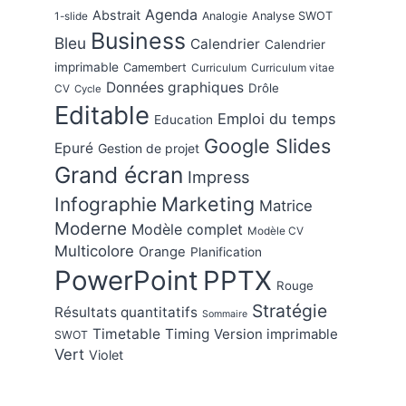
Agenda
Abstrait
Analogie
Analyse SWOT
1-slide
Business
Bleu
Calendrier
Calendrier
imprimable
Camembert
Curriculum
Curriculum vitae
Données graphiques
Drôle
CV
Cycle
Editable
Emploi du temps
Education
Google Slides
Epuré
Gestion de projet
Grand écran
Impress
Marketing
Infographie
Matrice
Moderne
Modèle complet
Modèle CV
Multicolore
Orange
Planification
PowerPoint
PPTX
Rouge
Stratégie
Résultats quantitatifs
Sommaire
Timetable
Timing
Version imprimable
SWOT
Vert
Violet