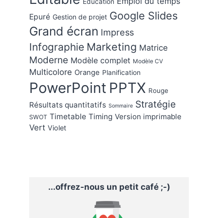
Emploi du temps
Education
Google Slides
Epuré
Gestion de projet
Grand écran
Impress
Marketing
Infographie
Matrice
Moderne
Modèle complet
Modèle CV
Multicolore
Orange
Planification
PowerPoint
PPTX
Rouge
Stratégie
Résultats quantitatifs
Sommaire
Timetable
Timing
Version imprimable
SWOT
Vert
Violet
...offrez-nous un petit café ;-)