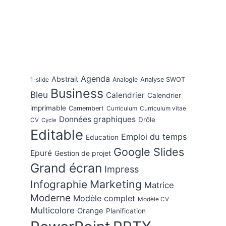
Agenda
Abstrait
Analogie
Analyse SWOT
1-slide
Business
Bleu
Calendrier
Calendrier
imprimable
Camembert
Curriculum
Curriculum vitae
Données graphiques
Drôle
CV
Cycle
Editable
Emploi du temps
Education
Google Slides
Epuré
Gestion de projet
Grand écran
Impress
Marketing
Infographie
Matrice
Moderne
Modèle complet
Modèle CV
Multicolore
Orange
Planification