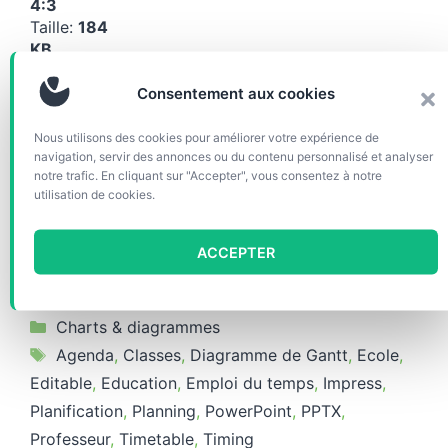
4:3
Taille:
184
KB
Télécharg
Consentement aux cookies
er (29912)
Nous utilisons des cookies pour améliorer votre expérience de
Format(s)
navigation, servir des annonces ou du contenu personnalisé et analyser
inclus:
ODP
notre trafic. En cliquant sur "Accepter", vous consentez à notre
utilisation de cookies.
Proportion:
4:3
Taille:
105 KB
ACCEPTER
Télécharger (17524)
Catégories
Charts & diagrammes
Étiquettes
Agenda
,
Classes
,
Diagramme de Gantt
,
Ecole
,
Editable
,
Education
,
Emploi du temps
,
Impress
,
Planification
,
Planning
,
PowerPoint
,
PPTX
,
Professeur
,
Timetable
,
Timing