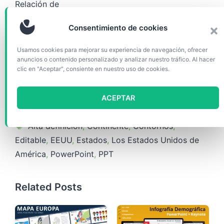
Relación de
aspecto:
4:3
Consentimiento de cookies
Tamaño:
574 KB
Usamos cookies para mejorar su experiencia de navegación, ofrecer
anuncios o contenido personalizado y analizar nuestro tráfico. Al hacer
Descargar
clic en "Aceptar", consiente en nuestro uso de cookies.
(24690)
ACEPTAR
Categorías
Mapas
Etiquetas
Alta definición
,
Continente
,
Contornos
,
Editable
,
EEUU
,
Estados
,
Los Estados Unidos de
América
,
PowerPoint
,
PPT
Related Posts