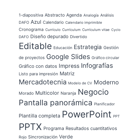
1-diapositiva
Abstracto
Agenda
Análisis
Analogía
Azul
Calendario
DAFO
Calendario imprimible
Cronograma
Currículo
Currículum
Currículum vitae
Cyclo
Diseño depurado
Divertido
DAFO
Editable
Estrategia
Gestión
Educación
Google Slides
de proyectos
Gráfico circular
Infografías
Impress
Gráfico con datos
Matriz
Listo para impresión
Mercadotecnia
Moderno
Modelo de CV
Negocio
Multicolor
Morado
Naranja
Pantalla panorámica
Planificador
PowerPoint
Plantilla completa
PPT
PPTX
Programa
Resultados cuantitativos
Verde
Sincronización
Rojo