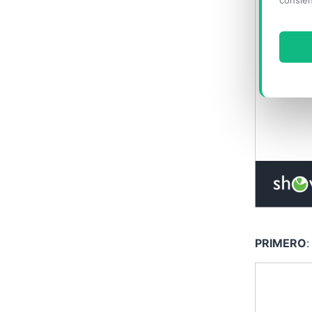
consien
PRIMERO
: