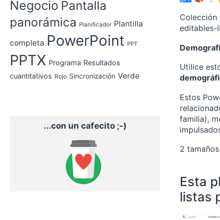
Negocio
Pantalla
Colección 
panorámica
Plantilla
Planificador
editables-
PowerPoint
completa
PPT
Demograf
PPTX
Programa
Resultados
Utilice es
Verde
cuantitativos
Sincronización
Rojo
demográfic
Estos Pow
relacionad
familia), 
...con un cafecito ;-)
impulsados
2 tamaños 
Esta p
listas 