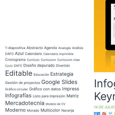
1-diapositiva
Abstracto
Agenda
Análisis
Analogía
Azul
Calendario
DAFO
Calendario imprimible
Cronograma
Currículo
Currículum
Currículum vitae
Diseño depurado
Divertido
DAFO
Cyclo
Editable
Estrategia
Educación
Inf
Google Slides
Gestión de proyectos
Impress
Gráfico con datos
Gráfico circular
Key
Infografías
Matriz
Listo para impresión
Mercadotecnia
Modelo de CV
14 DE JULIO
Moderno
Multicolor
Morado
Naranja