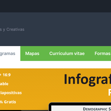
is y Creativas
agramas
Mapas
Currículum vitae
Formas 