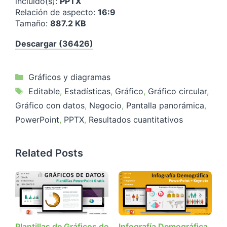
incluido(s):
PPTX
Relación de aspecto:
16:9
Tamaño:
887.2 KB
Descargar (36426)
Categorías
Gráficos y diagramas
Etiquetas
Editable
,
Estadísticas
,
Gráfico
,
Gráfico circular
,
Gráfico con datos
,
Negocio
,
Pantalla panorámica
,
PowerPoint
,
PPTX
,
Resultados cuantitativos
Related Posts
Plantillas de Gráficos de
Infografía Demográfica