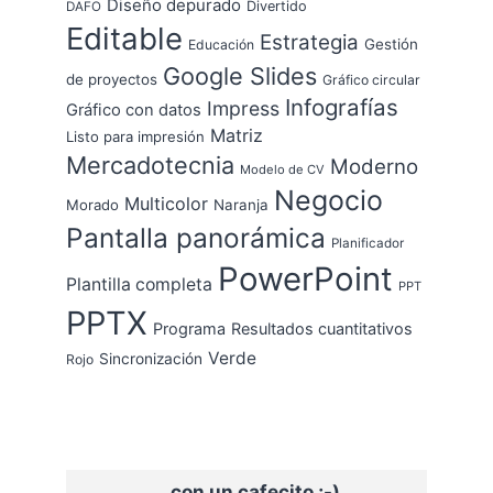
Diseño depurado
Divertido
DAFO
Editable
Estrategia
Gestión
Educación
Google Slides
de proyectos
Gráfico circular
Infografías
Impress
Gráfico con datos
Matriz
Listo para impresión
Mercadotecnia
Moderno
Modelo de CV
Negocio
Multicolor
Morado
Naranja
Pantalla panorámica
Planificador
PowerPoint
Plantilla completa
PPT
PPTX
Programa
Resultados cuantitativos
Verde
Sincronización
Rojo
...con un cafecito ;-)