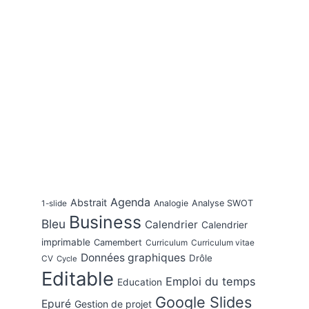
Agenda
Abstrait
Analogie
Analyse SWOT
1-slide
Business
Bleu
Calendrier
Calendrier
imprimable
Camembert
Curriculum
Curriculum vitae
Données graphiques
Drôle
CV
Cycle
Editable
Emploi du temps
Education
Google Slides
Epuré
Gestion de projet