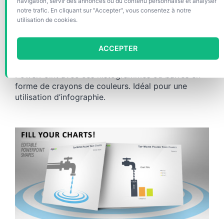
navigation, servir des annonces ou du contenu personnalisé et analyser
Graphique de Données pour
notre trafic. En cliquant sur "Accepter", vous consentez à notre
utilisation de cookies.
PowerPoint Avec Crayons
ACCEPTER
Mettez de l’originalité dans vos graphiques
PowerPoint avec ces histogrammes ou barres en
forme de crayons de couleurs. Idéal pour une
utilisation d’infographie.