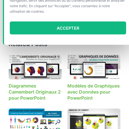
Formes
navigation, servir des annonces ou du contenu personnalisé et analyser
notre trafic. En cliquant sur "Accepter", vous consentez à notre
& Objets
utilisation de cookies.
Étiquettes
Camembert
,
Données graphiques
,
Editable
,
PowerPoint
,
PPTX
,
Résultats quantitatifs
ACCEPTER
Related Posts
Diagrammes
Modèles de Graphiques
Camembert Originaux 2
avec Données pour
pour PowerPoint
PowerPoint