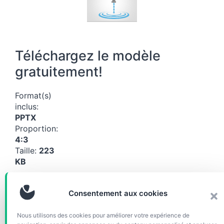
Téléchargez le modèle
gratuitement!
Format(s)
inclus:
PPTX
Proportion:
4:3
Taille:
223
KB
Télécharg
er (29130)
Consentement aux cookies
Nous utilisons des cookies pour améliorer votre expérience de
Catégories