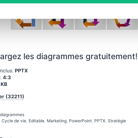
argez les diagrammes gratuitement!
inclus:
PPTX
n:
4:3
 KB
er (32211)
es
 diagrammes
s
,
Cycle de vie
,
Editable
,
Marketing
,
PowerPoint
,
PPTX
,
Stratégie