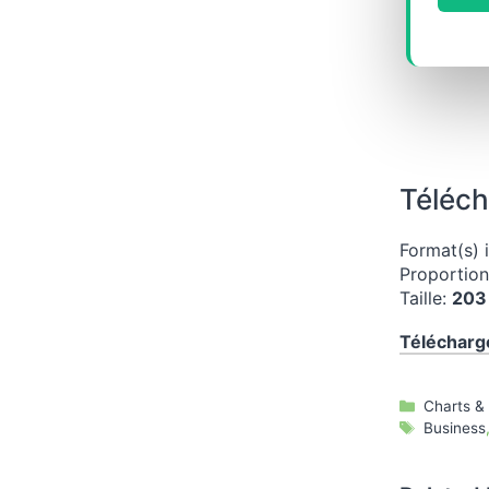
Téléch
Format(s) 
Proportio
Taille:
203
Télécharg
Catégori
Charts &
Étiquette
Business