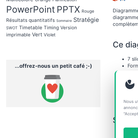
PowerPoint
PPTX
Diagrammes
Rouge
diagrammes
Stratégie
Résultats quantitatifs
Sommaire
complèteme
Timetable
Timing
Version
SWOT
Vert
imprimable
Violet
Ce dia
7 sl
Form
...offrez-nous un petit café ;-)
Polic
Form
Lice
Part
3.0)
Nous ut
annonce
"Accept
Slides