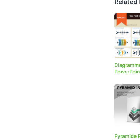
Related
Diagramme
PowerPoint
Pyramide P