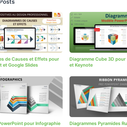
 Posts
s de Causes et Effets pour
Diagramme Cube 3D pour 
 et Google Slides
et Keynote
owerPoint pour Infographie
Diagrammes Pyramides R