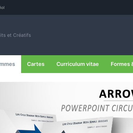
ñol
ts et Créatifs
rammes
Cartes
Curriculum vitae
Formes 