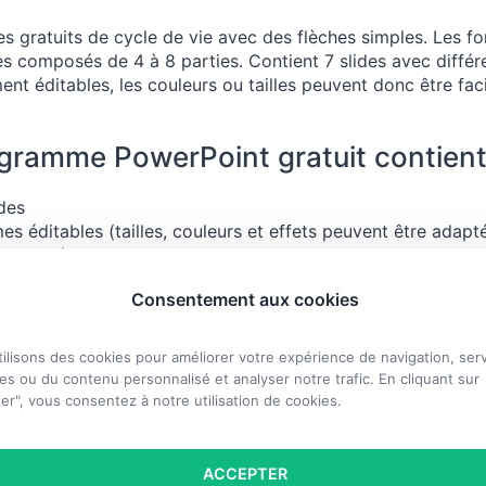
 gratuits de cycle de vie avec des flèches simples. Les 
 composés de 4 à 8 parties. Contient 7 slides avec différ
nt éditables, les couleurs ou tailles peuvent donc être fac
gramme PowerPoint gratuit contient
ides
es éditables (tailles, couleurs et effets peuvent être adapt
e utilisée: Calibri
at disponible: PowerPoint 2007-2013 (.PPTX)
Consentement aux cookies
nce:
Creative Commons Attribution – Pas d’Utilisation Com
age dans les Mêmes Conditions 3.0 non transposé (CC B
ilisons des cookies pour améliorer votre expérience de navigation, serv
s ou du contenu personnalisé et analyser notre trafic. En cliquant sur
er", vous consentez à notre utilisation de cookies.
 incluses:
ACCEPTER