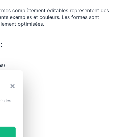
formes complètement éditables représentent des
ents exemples et couleurs. Les formes sont
ilement optimisées.
:
és)
merciale –
Y-NC-SA
ir des