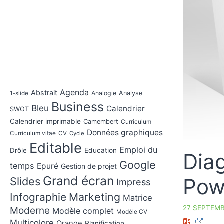
Agenda
Abstrait
Analogie
Analyse
1-slide
Business
Bleu
Calendrier
SWOT
Calendrier imprimable
Camembert
Curriculum
Données graphiques
Curriculum vitae
CV
Cycle
Editable
Emploi du
Drôle
Education
Dia
Google
temps
Epuré
Gestion de projet
Grand écran
Pow
Slides
Impress
Marketing
Infographie
Matrice
27 SEPTEMB
Moderne
Modèle complet
Modèle CV
Multicolore
Orange
Planification