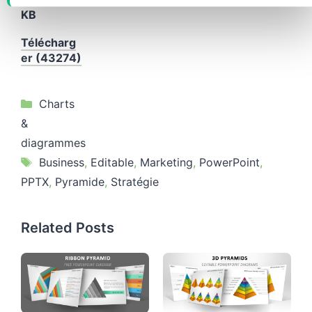
KB
Télécharg
er (43274)
Catégories
Charts
&
diagrammes
Étiquettes
Business
,
Editable
,
Marketing
,
PowerPoint
,
PPTX
,
Pyramide
,
Stratégie
Related Posts