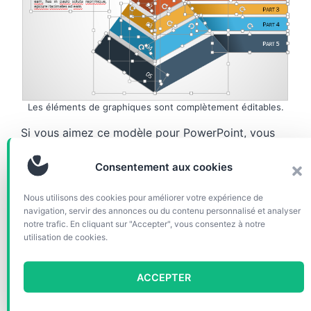
Les éléments de graphiques sont complètement éditables.
Si vous aimez ce modèle pour PowerPoint, vous
adorerez ‘
Diagrammes Pyramides Rubans pour
PowerPoint
‘.
Consentement aux cookies
Nous utilisons des cookies pour améliorer votre expérience de
Téléchargez les modèles
navigation, servir des annonces ou du contenu personnalisé et analyser
notre trafic. En cliquant sur "Accepter", vous consentez à notre
gratuitement!
utilisation de cookies.
Format(s)
ACCEPTER
inclus:
PPTX
Taille:
250