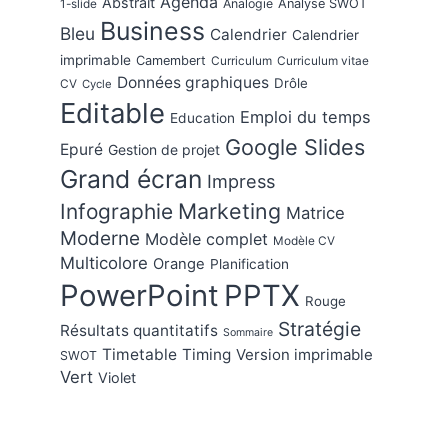
Agenda
Abstrait
Analogie
Analyse SWOT
1-slide
Business
Bleu
Calendrier
Calendrier
imprimable
Camembert
Curriculum
Curriculum vitae
Données graphiques
Drôle
CV
Cycle
Editable
Emploi du temps
Education
Google Slides
Epuré
Gestion de projet
Grand écran
Impress
Marketing
Infographie
Matrice
Moderne
Modèle complet
Modèle CV
Multicolore
Orange
Planification
PowerPoint
PPTX
Rouge
Stratégie
Résultats quantitatifs
Sommaire
Timetable
Timing
Version imprimable
SWOT
Vert
Violet