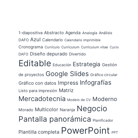
1-diapositiva
Abstracto
Agenda
Análisis
Analogía
Azul
Calendario
DAFO
Calendario imprimible
Cronograma
Currículo
Currículum
Currículum vitae
Cyclo
Diseño depurado
Divertido
DAFO
Editable
Estrategia
Gestión
Educación
Google Slides
de proyectos
Gráfico circular
Infografías
Impress
Gráfico con datos
Matriz
Listo para impresión
Mercadotecnia
Moderno
Modelo de CV
Negocio
Multicolor
Morado
Naranja
Pantalla panorámica
Planificador
PowerPoint
Plantilla completa
PPT