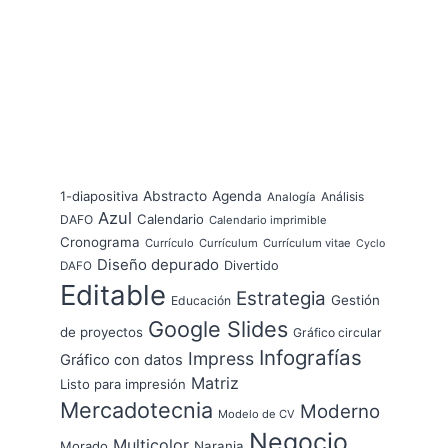
1-diapositiva
Abstracto
Agenda
Análisis
Analogía
Azul
Calendario
DAFO
Calendario imprimible
Cronograma
Currículo
Currículum
Currículum vitae
Cyclo
Diseño depurado
Divertido
DAFO
Editable
Estrategia
Gestión
Educación
Google Slides
de proyectos
Gráfico circular
Infografías
Impress
Gráfico con datos
Matriz
Listo para impresión
Mercadotecnia
Moderno
Modelo de CV
Negocio
Multicolor
Morado
Naranja