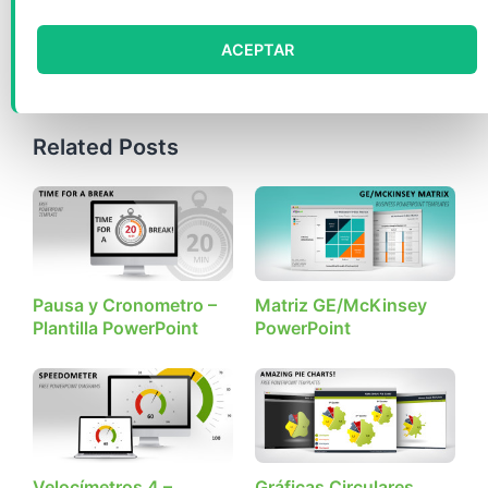
Etiquetas
1-diapositiva
,
Editable
,
Estrategia
,
Gráfico con
datos
,
Negocio
,
PowerPoint
,
PPTX
,
Resultados
ACEPTAR
cuantitativos
,
Termómetro
Related Posts
Pausa y Cronometro –
Matriz GE/McKinsey
Plantilla PowerPoint
PowerPoint
Velocímetros 4 –
Gráficas Circulares