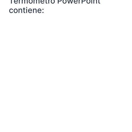
Termómetro PowerPoint
contiene: