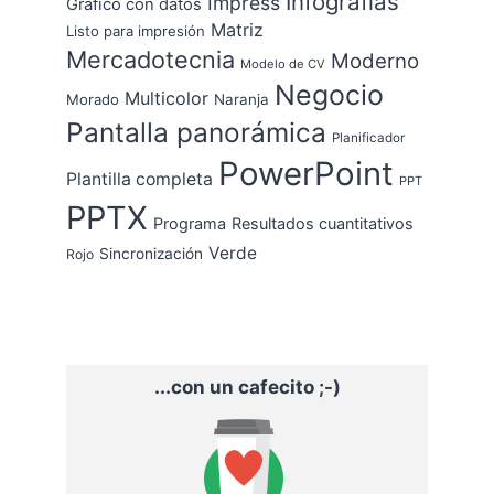
Infografías
Impress
Gráfico con datos
Matriz
Listo para impresión
Mercadotecnia
Moderno
Modelo de CV
Negocio
Multicolor
Morado
Naranja
Pantalla panorámica
Planificador
PowerPoint
Plantilla completa
PPT
PPTX
Programa
Resultados cuantitativos
Verde
Sincronización
Rojo
...con un cafecito ;-)