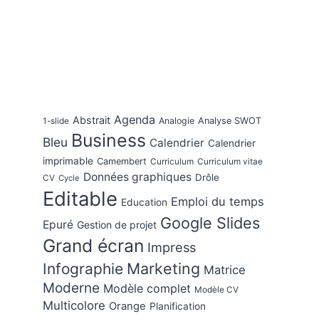
Agenda
Abstrait
Analogie
Analyse SWOT
1-slide
Business
Bleu
Calendrier
Calendrier
imprimable
Camembert
Curriculum
Curriculum vitae
Données graphiques
Drôle
CV
Cycle
Editable
Emploi du temps
Education
Google Slides
Epuré
Gestion de projet
Grand écran
Impress
Marketing
Infographie
Matrice
Moderne
Modèle complet
Modèle CV
Multicolore
Orange
Planification