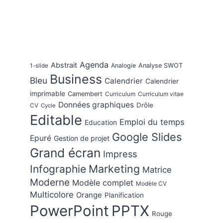
Agenda
Abstrait
Analogie
Analyse SWOT
1-slide
Business
Bleu
Calendrier
Calendrier
imprimable
Camembert
Curriculum
Curriculum vitae
Données graphiques
Drôle
CV
Cycle
Editable
Emploi du temps
Education
Google Slides
Epuré
Gestion de projet
Grand écran
Impress
Marketing
Infographie
Matrice
Moderne
Modèle complet
Modèle CV
Multicolore
Orange
Planification
PowerPoint
PPTX
Rouge