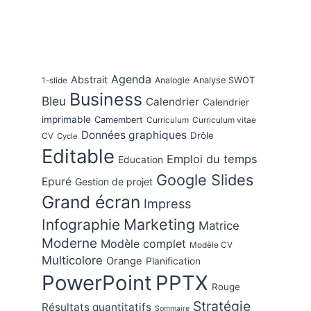
Agenda
Abstrait
Analogie
Analyse SWOT
1-slide
Business
Bleu
Calendrier
Calendrier
imprimable
Camembert
Curriculum
Curriculum vitae
Données graphiques
Drôle
CV
Cycle
Editable
Emploi du temps
Education
Google Slides
Epuré
Gestion de projet
Grand écran
Impress
Marketing
Infographie
Matrice
Moderne
Modèle complet
Modèle CV
Multicolore
Orange
Planification
PowerPoint
PPTX
Rouge
Stratégie
Résultats quantitatifs
Sommaire