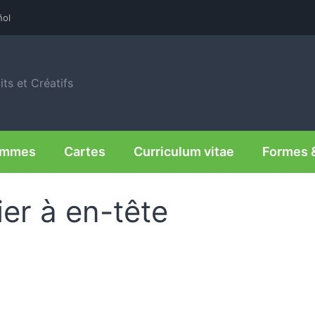
ñol
ts et Créatifs
rammes
Cartes
Curriculum vitae
Formes 
er à en-tête