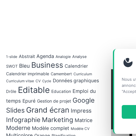
Agenda
Abstrait
Analogie
Analyse
1-slide
Business
Bleu
Calendrier
SWOT
Calendrier imprimable
Camembert
Curriculum
Nous ut
Données graphiques
Curriculum vitae
CV
Cycle
annonce
Editable
Emploi du
"Accept
Drôle
Education
Google
temps
Epuré
Gestion de projet
Grand écran
Slides
Impress
Marketing
Infographie
Matrice
Moderne
Modèle complet
Modèle CV
Multicolore
Orange
Planification