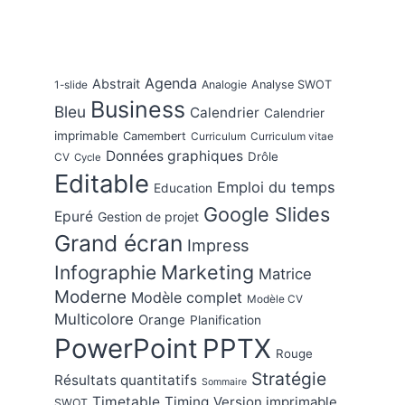
Agenda
Abstrait
Analogie
Analyse SWOT
1-slide
Business
Bleu
Calendrier
Calendrier
imprimable
Camembert
Curriculum
Curriculum vitae
Données graphiques
Drôle
CV
Cycle
Editable
Emploi du temps
Education
Google Slides
Epuré
Gestion de projet
Grand écran
Impress
Marketing
Infographie
Matrice
Moderne
Modèle complet
Modèle CV
Multicolore
Orange
Planification
PowerPoint
PPTX
Rouge
Stratégie
Résultats quantitatifs
Sommaire
Timetable
Timing
Version imprimable
SWOT