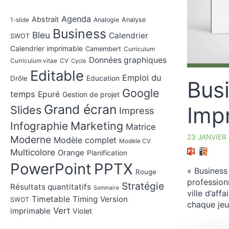
Agenda
Abstrait
Analogie
Analyse
1-slide
Business
Bleu
Calendrier
SWOT
Calendrier imprimable
Camembert
Curriculum
Données graphiques
Curriculum vitae
CV
Cycle
Editable
Emploi du
Drôle
Education
Bus
Google
temps
Epuré
Gestion de projet
Grand écran
Imp
Slides
Impress
Marketing
Infographie
Matrice
23 JANVIER
Moderne
Modèle complet
Modèle CV
Multicolore
Orange
Planification
PowerPoint
PPTX
« Business
Rouge
profession
Stratégie
Résultats quantitatifs
Sommaire
ville d’aff
Timetable
Timing
Version
SWOT
chaque jeu
Vert
imprimable
Violet