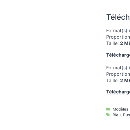
Téléch
Format(s) 
Proportio
Taille:
2 M
Télécharg
Format(s) 
Proportio
Taille:
2 M
Télécharg
Catégori
Modèles
Étiquette
Bleu
,
Bus