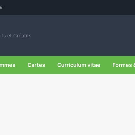
ñol
ts et Créatifs
rammes
Cartes
Curriculum vitae
Formes 