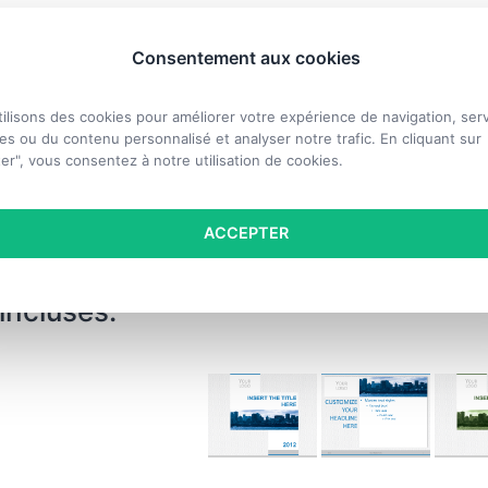
èle PowerPoint et Impress gratuit c
Consentement aux cookies
ides par jeu de couleurs: 1 page de garde (titre) et 1 page 
re+texte)
ilisons des cookies pour améliorer votre expérience de navigation, serv
ux de couleurs: bleu, vert
s ou du contenu personnalisé et analyser notre trafic. En cliquant sur
ces gratuites utilisées: Helvetica, Calibri
er", vous consentez à notre utilisation de cookies.
ats disponibles: PowerPoint 2007-2013 (.PPTX), et optimi
 Office Impress (.ODP)
nce:
Attribution – Pas de Modification 3.0 non transposé 
ACCEPTER
 incluses: