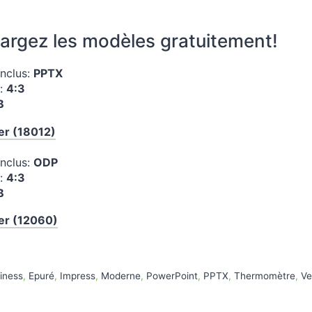
argez les modèles gratuitement!
inclus:
PPTX
n:
4:3
B
er (18012)
inclus:
ODP
n:
4:3
B
er (12060)
es
s
iness
,
Epuré
,
Impress
,
Moderne
,
PowerPoint
,
PPTX
,
Thermomètre
,
Ve