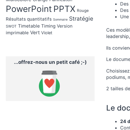
Des
PowerPoint
PPTX
Des 
Rouge
Une 
Stratégie
Résultats quantitatifs
Sommaire
Timetable
Timing
Version
SWOT
Ces modèle
Vert
imprimable
Violet
leadership
Ils convien
Le documen
...offrez-nous un petit café ;-)
Choisissez
podiums, ma
2 tailles d
Le doc
24 d
Cont