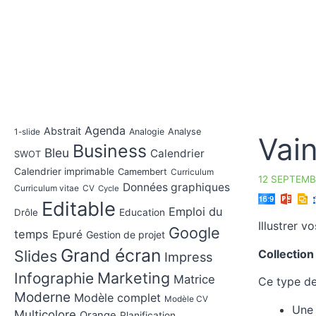
Agenda
Abstrait
Analogie
Analyse
1-slide
Vai
Business
Bleu
Calendrier
SWOT
Calendrier imprimable
Camembert
Curriculum
12 SEPTEMB
Données graphiques
Curriculum vitae
CV
Cycle
Editable
Emploi du
Drôle
Education
Illustrer v
Google
temps
Epuré
Gestion de projet
Grand écran
Collection
Slides
Impress
Marketing
Infographie
Matrice
Ce type de
Moderne
Modèle complet
Modèle CV
Une 
Multicolore
Orange
Planification