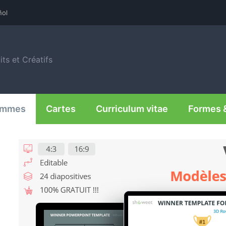
ñol
ts et Créatifs
rammes
Cartes
Curriculum vitae
Formes 