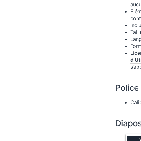
aucu
Elém
cont
Incl
Tail
Lang
Form
Lice
d’Ut
s’ap
Police 
Cali
Diapos