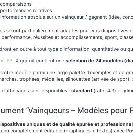
 comparaisons
performances relatives
information absolue sur un vainqueur / gagnant (idée, conce
s seront particulièrement adaptés pour vos diapositives qui
, performance, réussites et accomplissements, sport, clas
dront en outre à tout type d’information, quantitative ou qua
t PPTX gratuit contient une
sélection de 24 modèles (di
 votre modèle parmi une large palette d’exemples et de gr
rches, trophées, médailles, silhouettes (arrivée de sport, s
e d’affichages sont disponibles :
standard
(ratio 4:3) et
plei
ument ‘Vainqueurs – Modèles pour P
iapositives uniques et de qualité épurée et professionnel
enu complètement éditable (graphiques + textes) avec Po