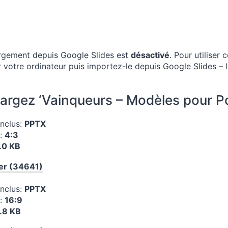
rgement depuis Google Slides est
désactivé
. Pour utiliser
 votre ordinateur puis importez-le depuis Google Slides – l
argez ‘Vainqueurs – Modèles pour Po
inclus:
PPTX
n:
4:3
.0 KB
er (34641)
inclus:
PPTX
n:
16:9
.8 KB