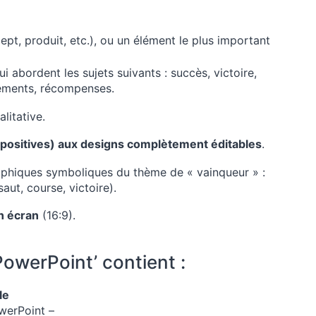
pt, produit, etc.), ou un élément le plus important
 abordent les sujets suivants : succès, victoire,
sements, récompenses.
litative.
apositives) aux designs complètement éditables
.
aphiques symboliques du thème de « vainqueur » :
aut, course, victoire).
n écran
(16:9).
owerPoint’ contient :
le
werPoint –