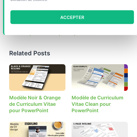
Curriculum vitae
Étiquettes
Curriculum
,
Curriculum vitae
,
CV
,
Editable
,
ACCEPTER
Epuré
,
Modèle Curriculum Vitae
,
Modèle CV
,
Moderne
,
PowerPoint
,
PPTX
,
Violet
Related Posts
Modèle Noir & Orange
Modèle de Curriculum
de Curriculum Vitae
Vitae Clean pour
pour PowerPoint
PowerPoint