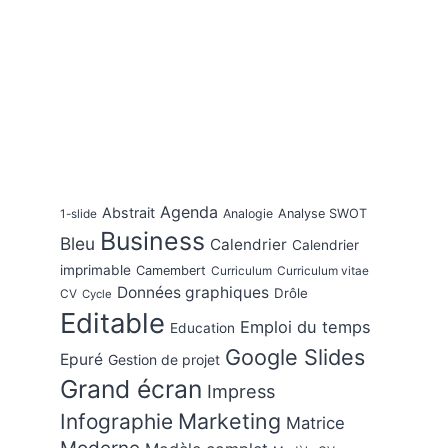
Agenda
Abstrait
Analogie
Analyse SWOT
1-slide
Business
Bleu
Calendrier
Calendrier
imprimable
Camembert
Curriculum
Curriculum vitae
Données graphiques
Drôle
CV
Cycle
Editable
Emploi du temps
Education
Google Slides
Epuré
Gestion de projet
Grand écran
Impress
Marketing
Infographie
Matrice