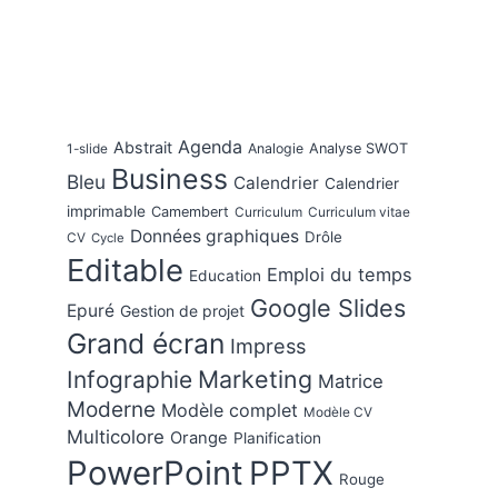
Agenda
Abstrait
Analogie
Analyse SWOT
1-slide
Business
Bleu
Calendrier
Calendrier
imprimable
Camembert
Curriculum
Curriculum vitae
Données graphiques
Drôle
CV
Cycle
Editable
Emploi du temps
Education
Google Slides
Epuré
Gestion de projet
Grand écran
Impress
Marketing
Infographie
Matrice
Moderne
Modèle complet
Modèle CV
Multicolore
Orange
Planification
PowerPoint
PPTX
Rouge