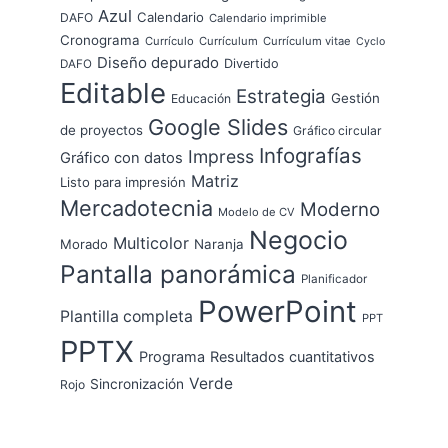
Azul
Calendario
DAFO
Calendario imprimible
Cronograma
Currículo
Currículum
Currículum vitae
Cyclo
Diseño depurado
Divertido
DAFO
Editable
Estrategia
Gestión
Educación
Google Slides
de proyectos
Gráfico circular
Infografías
Impress
Gráfico con datos
Matriz
Listo para impresión
Mercadotecnia
Moderno
Modelo de CV
Negocio
Multicolor
Morado
Naranja
Pantalla panorámica
Planificador
PowerPoint
Plantilla completa
PPT
PPTX
Programa
Resultados cuantitativos
Verde
Sincronización
Rojo