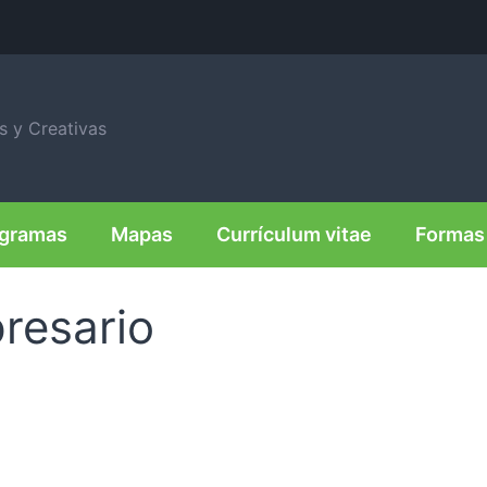
is y Creativas
agramas
Mapas
Currículum vitae
Formas 
resario