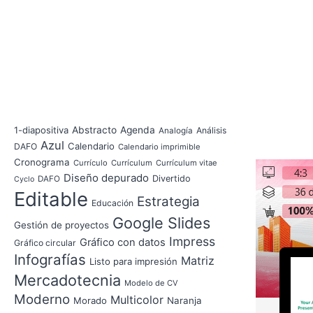
1-diapositiva
Abstracto
Agenda
Análisis
Analogía
Azul
Calendario
DAFO
Calendario imprimible
Cronograma
Currículo
Currículum
Currículum vitae
Diseño depurado
Divertido
DAFO
Cyclo
Editable
Estrategia
Educación
Google Slides
Gestión de proyectos
Impress
Gráfico con datos
Gráfico circular
Infografías
Matriz
Listo para impresión
Mercadotecnia
Modelo de CV
Moderno
Multicolor
Morado
Naranja