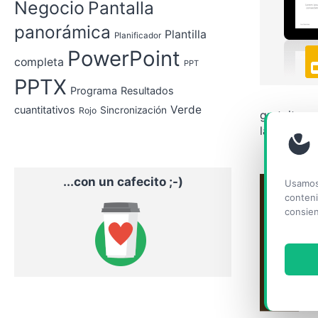
Negocio
Pantalla
panorámica
Plantilla
Planificador
PowerPoint
completa
PPT
PPTX
Programa
Resultados
Verde
cuantitativos
Sincronización
Rojo
gratuita p
laborales (
...con un cafecito ;-)
Usamos 
conteni
consien