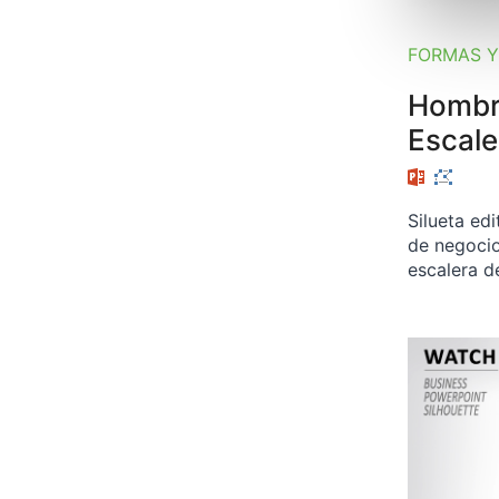
FORMAS Y
Hombr
Escale
Silueta ed
de negocio
escalera d