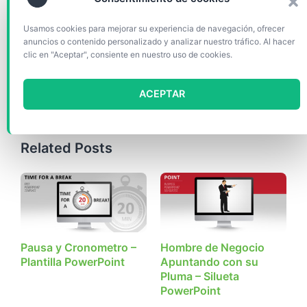
Usamos cookies para mejorar su experiencia de navegación, ofrecer
anuncios o contenido personalizado y analizar nuestro tráfico. Al hacer
Categorías
Formas y objetos
clic en "Aceptar", consiente en nuestro uso de cookies.
Etiquetas
1-diapositiva
,
Cronómetro
,
Editable
,
Empresario
,
Negocio
,
Pausa
,
PowerPoint
,
PPTX
,
ACEPTAR
Siluetas
,
Sincronización
Related Posts
Pausa y Cronometro –
Hombre de Negocio
Plantilla PowerPoint
Apuntando con su
Pluma – Silueta
PowerPoint