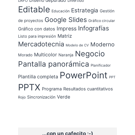
Diseño depurado
Divertido
DAFO
Editable
Estrategia
Gestión
Educación
Google Slides
de proyectos
Gráfico circular
Infografías
Impress
Gráfico con datos
Matriz
Listo para impresión
Mercadotecnia
Moderno
Modelo de CV
Negocio
Multicolor
Morado
Naranja
Pantalla panorámica
Planificador
PowerPoint
Plantilla completa
PPT
PPTX
Programa
Resultados cuantitativos
Verde
Sincronización
Rojo
...con un cafecito ;-)