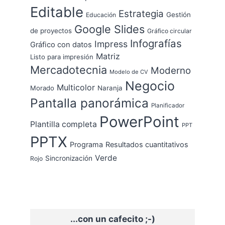
Editable
Estrategia
Gestión
Educación
Google Slides
de proyectos
Gráfico circular
Infografías
Impress
Gráfico con datos
Matriz
Listo para impresión
Mercadotecnia
Moderno
Modelo de CV
Negocio
Multicolor
Morado
Naranja
Pantalla panorámica
Planificador
PowerPoint
Plantilla completa
PPT
PPTX
Programa
Resultados cuantitativos
Verde
Sincronización
Rojo
...con un cafecito ;-)