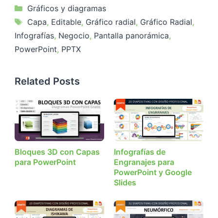
Categorías
Gráficos y diagramas
Etiquetas
Capa
,
Editable
,
Gráfico radial
,
Gráfico Radial
,
Infografías
,
Negocio
,
Pantalla panorámica
,
PowerPoint
,
PPTX
Related Posts
Bloques 3D con Capas
Infografías de
para PowerPoint
Engranajes para
PowerPoint y Google
Slides