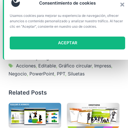
Consentimiento de cookies
Formato(s)
incluido(s):
ODP
Usamos cookies para mejorar su experiencia de navegación, ofrecer
Relación de aspecto:
4:3
anuncios o contenido personalizado y analizar nuestro tráfico. Al hacer
clic en "Aceptar", consiente en nuestro uso de cookies.
Tamaño:
81 KB
Descargar (18499)
ACEPTAR
Categorías
Gráficos y diagramas
Etiquetas
Acciones
,
Editable
,
Gráfico circular
,
Impress
,
Negocio
,
PowerPoint
,
PPT
,
Siluetas
Related Posts