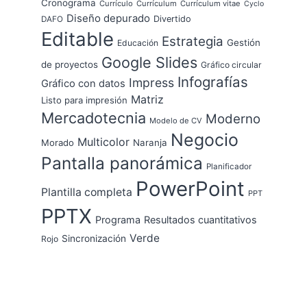
Cronograma
Currículo
Currículum
Currículum vitae
Cyclo
Diseño depurado
Divertido
DAFO
Editable
Estrategia
Gestión
Educación
Google Slides
de proyectos
Gráfico circular
Infografías
Impress
Gráfico con datos
Matriz
Listo para impresión
Mercadotecnia
Moderno
Modelo de CV
Negocio
Multicolor
Morado
Naranja
Pantalla panorámica
Planificador
PowerPoint
Plantilla completa
PPT
PPTX
Programa
Resultados cuantitativos
Verde
Sincronización
Rojo