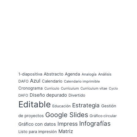
1-diapositiva
Abstracto
Agenda
Análisis
Analogía
Azul
Calendario
DAFO
Calendario imprimible
Cronograma
Currículo
Currículum
Currículum vitae
Cyclo
Diseño depurado
Divertido
DAFO
Editable
Estrategia
Gestión
Educación
Google Slides
de proyectos
Gráfico circular
Infografías
Impress
Gráfico con datos
Matriz
Listo para impresión