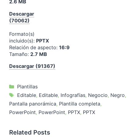
2.6 MB
Descargar
(70062)
Formato(s)
incluido(s):
PPTX
Relación de aspecto:
16:9
Tamaño:
2.7 MB
Descargar (91367)
Categorías
Plantillas
Etiquetas
Editable
,
Editable
,
Infografías
,
Negocio
,
Negro
,
Pantalla panorámica
,
Plantilla completa
,
PowerPoint
,
PowerPoint
,
PPTX
,
PPTX
Related Posts