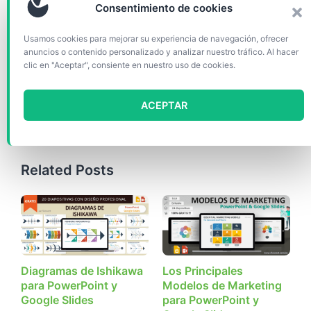
Consentimiento de cookies
Descargar
(40505)
Usamos cookies para mejorar su experiencia de navegación, ofrecer
anuncios o contenido personalizado y analizar nuestro tráfico. Al hacer
clic en "Aceptar", consiente en nuestro uso de cookies.
Categorías
Gráficos y diagramas
Etiquetas
Curva
,
Editable
,
Estrategia
,
Mercadotecnia
,
ACEPTAR
Negocio
,
PowerPoint
,
PPTX
,
Product
Related Posts
Diagramas de Ishikawa
Los Principales
para PowerPoint y
Modelos de Marketing
Google Slides
para PowerPoint y