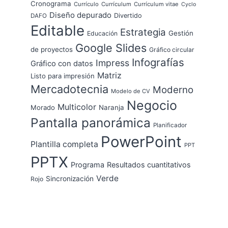
Cronograma
Currículo
Currículum
Currículum vitae
Cyclo
Diseño depurado
Divertido
DAFO
Editable
Estrategia
Gestión
Educación
Google Slides
de proyectos
Gráfico circular
Infografías
Impress
Gráfico con datos
Matriz
Listo para impresión
Mercadotecnia
Moderno
Modelo de CV
Negocio
Multicolor
Morado
Naranja
Pantalla panorámica
Planificador
PowerPoint
Plantilla completa
PPT
PPTX
Programa
Resultados cuantitativos
Verde
Sincronización
Rojo