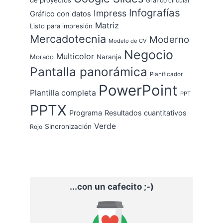
Gráfico circular
Infografías
Impress
Gráfico con datos
Matriz
Listo para impresión
Mercadotecnia
Moderno
Modelo de CV
Negocio
Multicolor
Morado
Naranja
Pantalla panorámica
Planificador
PowerPoint
Plantilla completa
PPT
PPTX
Programa
Resultados cuantitativos
Verde
Sincronización
Rojo
...con un cafecito ;-)