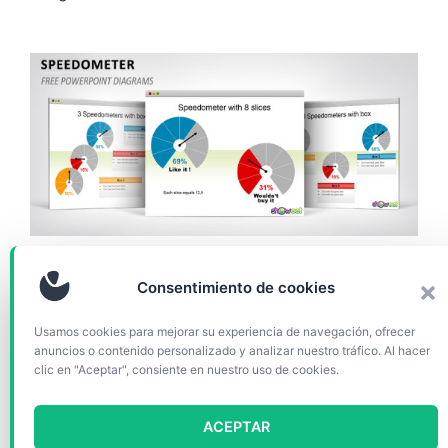
GRÁFICOS Y DIAGRAMAS
Consentimiento de cookies
Diagramas Velocímetros
Usamos cookies para mejorar su experiencia de navegación, ofrecer
PowerPoint
anuncios o contenido personalizado y analizar nuestro tráfico. Al hacer
clic en "Aceptar", consiente en nuestro uso de cookies.
Diagramas de velocímetro simple, minimalista y
ACEPTAR
fácil de utilizar para PowerPoint e Impress. Formas