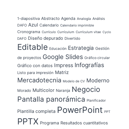
1-diapositiva
Abstracto
Agenda
Análisis
Analogía
Azul
Calendario
DAFO
Calendario imprimible
Cronograma
Currículo
Currículum
Currículum vitae
Cyclo
Diseño depurado
Divertido
DAFO
Editable
Estrategia
Gestión
Educación
Google Slides
de proyectos
Gráfico circular
Infografías
Impress
Gráfico con datos
Matriz
Listo para impresión
Mercadotecnia
Moderno
Modelo de CV
Negocio
Multicolor
Morado
Naranja
Pantalla panorámica
Planificador
PowerPoint
Plantilla completa
PPT
PPTX
Programa
Resultados cuantitativos