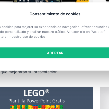
Consentimiento de cookies
PLA
AS
cookies para mejorar su experiencia de navegación, ofrecer anuncios 
Lá
s (Garabatos) – Plantilla para
do personalizado y analizar nuestro tráfico. Al hacer clic en "Aceptar",
oint y Google Slides
te en nuestro uso de cookies.
Plan
ACEPTAR
un f
de presentación gratuita de PowerPoint y Google
 divertidos diseños de estilo garabato (‘doodles’).
utiliza un fondo de pizarra escolar. Incluye más de
 que mejorarán su presentación.