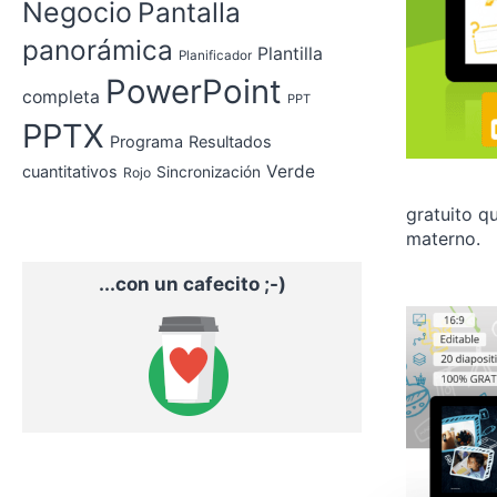
Negocio
Pantalla
panorámica
Plantilla
Planificador
PowerPoint
completa
PPT
PPTX
Programa
Resultados
Verde
cuantitativos
Sincronización
Rojo
gratuito q
materno.
...con un cafecito ;-)