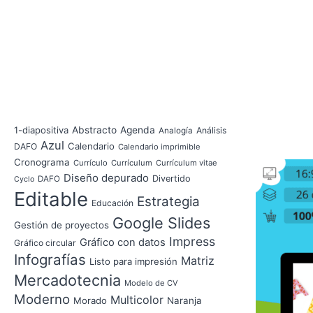
1-diapositiva
Abstracto
Agenda
Análisis
Analogía
Azul
Calendario
DAFO
Calendario imprimible
Cronograma
Currículo
Currículum
Currículum vitae
Diseño depurado
Divertido
DAFO
Cyclo
Editable
Estrategia
Educación
Google Slides
Gestión de proyectos
Impress
Gráfico con datos
Gráfico circular
Infografías
Matriz
Listo para impresión
Mercadotecnia
Modelo de CV
Moderno
Multicolor
Morado
Naranja