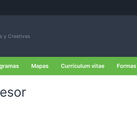
is y Creativas
agramas
Mapas
Currículum vitae
Formas 
fesor