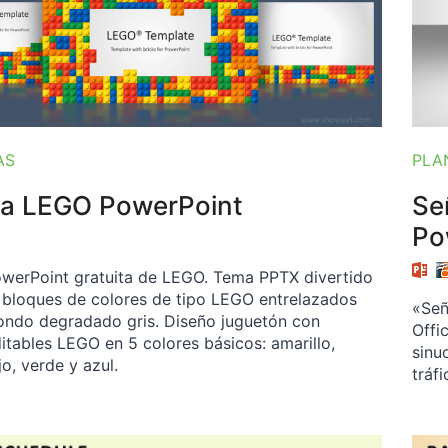
AS
PLA
lla LEGO PowerPoint
Señ
Po
PowerPoint gratuita de LEGO. Tema PPTX divertido
bloques de colores de tipo LEGO entrelazados
«Señ
ondo degradado gris. Diseño juguetón con
Offi
itables LEGO en 5 colores básicos: amarillo,
sinu
jo, verde y azul.
tráfi