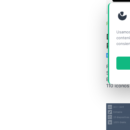
PLANTILL
Usamos 
Doodle
conteni
PowerP
consien
Plantilla 
Slides con
Este tema 
110 iconos