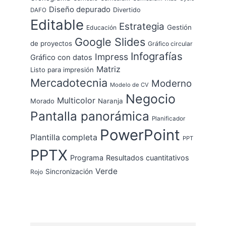
Diseño depurado
Divertido
DAFO
Editable
Estrategia
Gestión
Educación
Google Slides
de proyectos
Gráfico circular
Infografías
Impress
Gráfico con datos
Matriz
Listo para impresión
Mercadotecnia
Moderno
Modelo de CV
Negocio
Multicolor
Morado
Naranja
Pantalla panorámica
Planificador
PowerPoint
Plantilla completa
PPT
PPTX
Programa
Resultados cuantitativos
Verde
Sincronización
Rojo