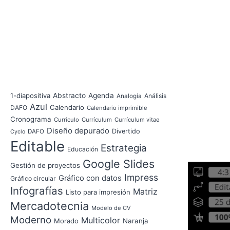
1-diapositiva
Abstracto
Agenda
Análisis
Analogía
Azul
Calendario
DAFO
Calendario imprimible
Cronograma
Currículo
Currículum
Currículum vitae
Diseño depurado
Divertido
DAFO
Cyclo
Editable
Estrategia
Educación
Google Slides
Gestión de proyectos
Impress
Gráfico con datos
Gráfico circular
Infografías
Matriz
Listo para impresión
Mercadotecnia
Modelo de CV
Moderno
Multicolor
Morado
Naranja