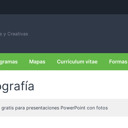
is y Creativas
agramas
Mapas
Currículum vitae
Formas 
grafía
as gratis para presentaciones PowerPoint con fotos