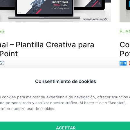
AS
PLA
al – Plantilla Creativa para
Co
Point
Po
creativa gratuita de PowerPoint con diseño
Plan
l y paleta de colores moderna.
dise
Consentimiento de cookies
cookies para mejorar su experiencia de navegación, ofrecer anuncios 
do personalizado y analizar nuestro tráfico. Al hacer clic en "Aceptar",
te en nuestro uso de cookies.
ACEPTAR