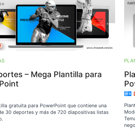
PLA
AS
Pl
ortes – Mega Plantilla para
Po
Point
Plan
illa gratuita para PowerPoint que contiene una
Mode
de 30 deportes y más de 720 diapositivas listas
Tema
o.
nego