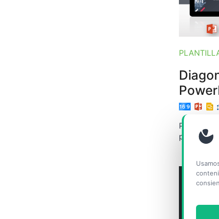
PLANTILL
Diagon
Power
Plantilla 
profesiona
Usamos 
conteni
consien