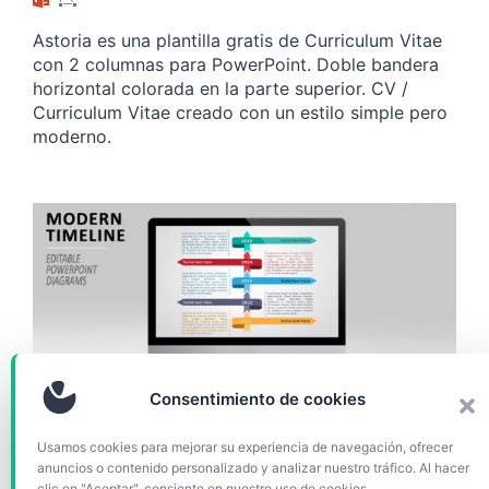
Astoria es una plantilla gratis de Curriculum Vitae
con 2 columnas para PowerPoint. Doble bandera
horizontal colorada en la parte superior. CV /
Curriculum Vitae creado con un estilo simple pero
moderno.
Consentimiento de cookies
GRÁFICOS Y DIAGRAMAS
Usamos cookies para mejorar su experiencia de navegación, ofrecer
anuncios o contenido personalizado y analizar nuestro tráfico. Al hacer
Plantilla de Línea de Tiempo
clic en "Aceptar", consiente en nuestro uso de cookies.