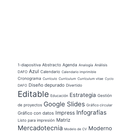
1-diapositiva
Abstracto
Agenda
Análisis
Analogía
Azul
Calendario
DAFO
Calendario imprimible
Cronograma
Currículo
Currículum
Currículum vitae
Cyclo
Diseño depurado
Divertido
DAFO
Editable
Estrategia
Gestión
Educación
Google Slides
de proyectos
Gráfico circular
Infografías
Impress
Gráfico con datos
Matriz
Listo para impresión
Mercadotecnia
Moderno
Modelo de CV