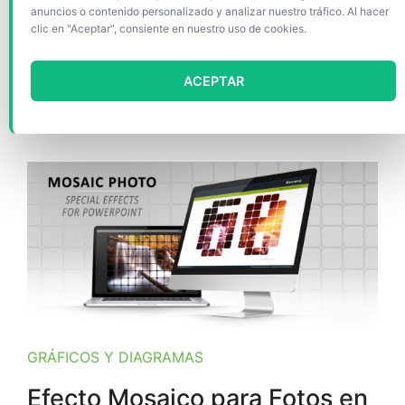
anuncios o contenido personalizado y analizar nuestro tráfico. Al hacer
clic en "Aceptar", consiente en nuestro uso de cookies.
Plantilla gratis y abstracta para PowerPoint e
Impress. Representa una forma de origami (o
ACEPTAR
papiroflexia) azul sobre fondo blanco y degradado
de gris.
GRÁFICOS Y DIAGRAMAS
Efecto Mosaico para Fotos en