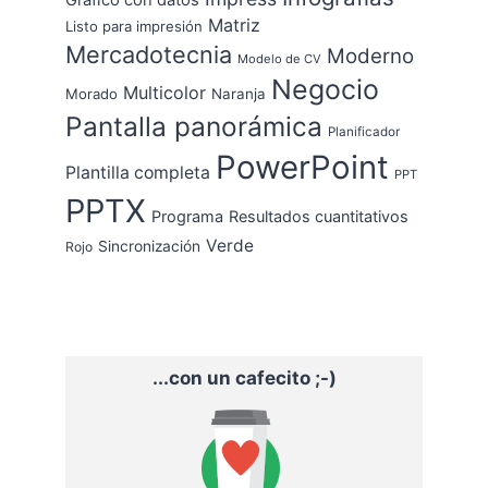
Gráfico con datos
Matriz
Listo para impresión
Mercadotecnia
Moderno
Modelo de CV
Negocio
Multicolor
Morado
Naranja
Pantalla panorámica
Planificador
PowerPoint
Plantilla completa
PPT
PPTX
Programa
Resultados cuantitativos
Verde
Sincronización
Rojo
...con un cafecito ;-)