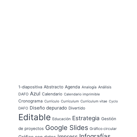
1-diapositiva
Abstracto
Agenda
Análisis
Analogía
Azul
Calendario
DAFO
Calendario imprimible
Cronograma
Currículo
Currículum
Currículum vitae
Cyclo
Diseño depurado
Divertido
DAFO
Editable
Estrategia
Gestión
Educación
Google Slides
de proyectos
Gráfico circular
Infografías
Impress