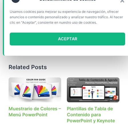
Descargar
Usamos cookies para mejorar su experiencia de navegación, ofrecer
(29896)
anuncios o contenido personalizado y analizar nuestro tráfico. Al hacer
clic en "Aceptar", consiente en nuestro uso de cookies.
Categorías
Gráficos y diagramas
ACEPTAR
Etiquetas
Agenda
,
Editable
,
Multicolor
,
Polígono
,
PowerPoint
,
PPTX
,
Resumen
,
Tabla de contenido
Related Posts
Muestrario de Colores –
Plantillas de Tabla de
Menú PowerPoint
Contenido para
PowerPoint y Keynote