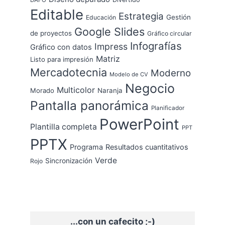
Editable
Estrategia
Gestión
Educación
Google Slides
de proyectos
Gráfico circular
Infografías
Impress
Gráfico con datos
Matriz
Listo para impresión
Mercadotecnia
Moderno
Modelo de CV
Negocio
Multicolor
Morado
Naranja
Pantalla panorámica
Planificador
PowerPoint
Plantilla completa
PPT
PPTX
Programa
Resultados cuantitativos
Verde
Sincronización
Rojo
...con un cafecito ;-)