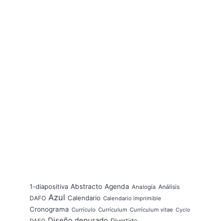
1-diapositiva
Abstracto
Agenda
Análisis
Analogía
Azul
Calendario
DAFO
Calendario imprimible
Cronograma
Currículo
Currículum
Currículum vitae
Cyclo
Diseño depurado
Divertido
DAFO